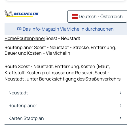
Deutsch - Österreich
Das Info-Magazin ViaMichelin durchsuchen
Home
Routenplaner
Soest - Neustadt
Routenplaner Soest - Neustadt - Strecke, Entfernung,
Dauer und Kosten – ViaMichelin
Route Soest - Neustadt. Entfernung, Kosten (Maut,
Kraftstoff, Kosten pro Insasse und Reisezeit Soest -
Neustadt , unter Berücksichtigung des Straßenverkehrs
Neustadt
Neustadt Karten Stadtplan
Routenplaner
Neustadt Verkehr
Neustadt Hotels
Routenplaner Neustadt - Hamburg
Karten Stadtplan
Neustadt Restaurants
Routenplaner Neustadt - Eimsbüttel