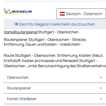
Deutsch - Österreich
Das Info-Magazin ViaMichelin durchsuchen
Home
Routenplaner
Stuttgart - Oberkochen
Routenplaner Stuttgart - Oberkochen - Strecke,
Entfernung, Dauer und Kosten – ViaMichelin
Route Stuttgart - Oberkochen. Entfernung, Kosten (Maut,
Kraftstoff, Kosten pro Insasse und Reisezeit Stuttgart -
Oberkochen , unter Berücksichtigung des Straßenverkehrs
Oberkochen
Oberkochen Karten Stadtplan
Routenplaner
Oberkochen Verkehr
Oberkochen Hotels
Routenplaner Oberkochen - Aalen
Karten Stadtplan
Oberkochen Restaurants
Routenplaner Oberkochen - Heidenheim an der Brenz