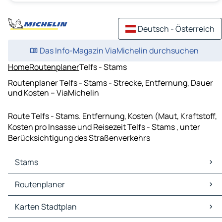
Deutsch - Österreich
Das Info-Magazin ViaMichelin durchsuchen
Home
Routenplaner
Telfs - Stams
Routenplaner Telfs - Stams - Strecke, Entfernung, Dauer
und Kosten – ViaMichelin
Route Telfs - Stams. Entfernung, Kosten (Maut, Kraftstoff,
Kosten pro Insasse und Reisezeit Telfs - Stams , unter
Berücksichtigung des Straßenverkehrs
Stams
Stams Karten Stadtplan
Routenplaner
Stams Verkehr
Stams Hotels
Routenplaner Stams - Innsbruck
Karten Stadtplan
Stams Restaurants
Routenplaner Stams - Ehrwald