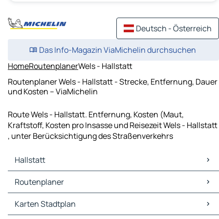
Deutsch - Österreich
Das Info-Magazin ViaMichelin durchsuchen
Home
Routenplaner
Wels - Hallstatt
Routenplaner Wels - Hallstatt - Strecke, Entfernung, Dauer
und Kosten – ViaMichelin
Route Wels - Hallstatt. Entfernung, Kosten (Maut,
Kraftstoff, Kosten pro Insasse und Reisezeit Wels - Hallstatt
, unter Berücksichtigung des Straßenverkehrs
Hallstatt
Hallstatt Karten Stadtplan
Routenplaner
Hallstatt Verkehr
Hallstatt Hotels
Routenplaner Hallstatt - Ramsau
Karten Stadtplan
Hallstatt Restaurants
Routenplaner Hallstatt - Gosau