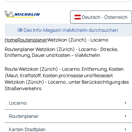
Deutsch - Österreich
Das Info-Magazin ViaMichelin durchsuchen
Home
Routenplaner
Wetzikon (Zürich) - Locarno
Routenplaner Wetzikon (Zürich) - Locarno - Strecke,
Entfernung, Dauer und Kosten – ViaMichelin
Route Wetzikon (Zürich) - Locarno. Entfernung, Kosten
(Maut, Kraftstoff, Kosten pro Insasse und Reisezeit
Wetzikon (Zürich) - Locarno , unter Berücksichtigung des
Straßenverkehrs
Locarno
Locarno Karten Stadtplan
Routenplaner
Locarno Verkehr
Locarno Hotels
Routenplaner Locarno - Lugano
Karten Stadtplan