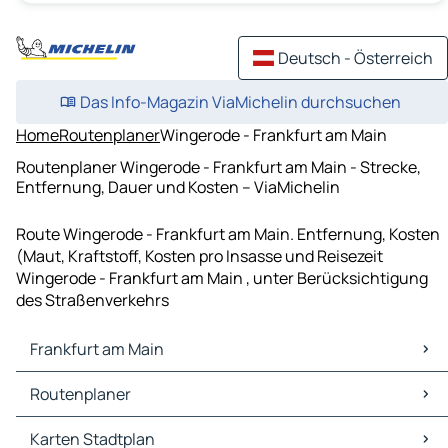
Deutsch - Österreich
Das Info-Magazin ViaMichelin durchsuchen
Home
Routenplaner
Wingerode - Frankfurt am Main
Routenplaner Wingerode - Frankfurt am Main - Strecke,
Entfernung, Dauer und Kosten – ViaMichelin
Route Wingerode - Frankfurt am Main. Entfernung, Kosten
(Maut, Kraftstoff, Kosten pro Insasse und Reisezeit
Wingerode - Frankfurt am Main , unter Berücksichtigung
des Straßenverkehrs
Frankfurt am Main
Frankfurt am Main Karten Stadtplan
Routenplaner
Frankfurt am Main Verkehr
Frankfurt am Main Hotels
Routenplaner Frankfurt am Main - Köln
Karten Stadtplan