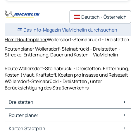
Deutsch - Österreich
Das Info-Magazin ViaMichelin durchsuchen
Home
Routenplaner
Wöllersdorf-Steinabrückl - Dreistetten
Routenplaner Wöllersdorf-Steinabrückl - Dreistetten -
Strecke, Entfernung, Dauer und Kosten – ViaMichelin
Route Wöllersdorf-Steinabrückl - Dreistetten. Entfernung,
Kosten (Maut, Kraftstoff, Kosten pro Insasse und Reisezeit
Wöllersdorf-Steinabrückl - Dreistetten , unter
Berücksichtigung des Straßenverkehrs
Dreistetten
Dreistetten Karten Stadtplan
Routenplaner
Dreistetten Verkehr
Dreistetten Hotels
Routenplaner Dreistetten - Wiener Neustadt
Karten Stadtplan