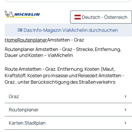
Deutsch - Österreich
Das Info-Magazin ViaMichelin durchsuchen
Home
Routenplaner
Amstetten - Graz
Routenplaner Amstetten - Graz - Strecke, Entfernung,
Dauer und Kosten – ViaMichelin
Route Amstetten - Graz. Entfernung, Kosten (Maut,
Kraftstoff, Kosten pro Insasse und Reisezeit Amstetten -
Graz , unter Berücksichtigung des Straßenverkehrs
Graz
Graz Karten Stadtplan
Routenplaner
Graz Verkehr
Graz Hotels
Routenplaner Graz - Laibach
Karten Stadtplan
Graz Restaurants
Routenplaner Graz - Wien