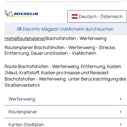
Deutsch - Österreich
Das Info-Magazin ViaMichelin durchsuchen
Home
Routenplaner
Bischofshofen - Werfenweng
Routenplaner Bischofshofen - Werfenweng - Strecke,
Entfernung, Dauer und Kosten – ViaMichelin
Route Bischofshofen - Werfenweng. Entfernung, Kosten
(Maut, Kraftstoff, Kosten pro Insasse und Reisezeit
Bischofshofen - Werfenweng , unter Berücksichtigung des
Straßenverkehrs
Werfenweng
Werfenweng Karten Stadtplan
Routenplaner
Werfenweng Verkehr
Werfenweng Hotels
Routenplaner Werfenweng - Sankt Johann im Pongau
Karten Stadtplan