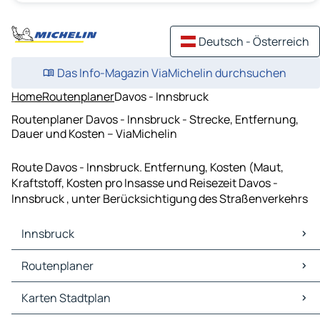
Deutsch - Österreich
Das Info-Magazin ViaMichelin durchsuchen
Home
Routenplaner
Davos - Innsbruck
Routenplaner Davos - Innsbruck - Strecke, Entfernung,
Dauer und Kosten – ViaMichelin
Route Davos - Innsbruck. Entfernung, Kosten (Maut,
Kraftstoff, Kosten pro Insasse und Reisezeit Davos -
Innsbruck , unter Berücksichtigung des Straßenverkehrs
Innsbruck
Innsbruck Karten Stadtplan
Routenplaner
Innsbruck Verkehr
Innsbruck Hotels
Routenplaner Innsbruck - München
Karten Stadtplan
Innsbruck Restaurants
Routenplaner Innsbruck - Augsburg