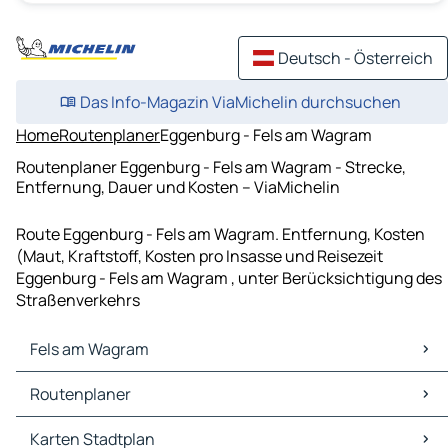
Deutsch - Österreich
Das Info-Magazin ViaMichelin durchsuchen
Home
Routenplaner
Eggenburg - Fels am Wagram
Routenplaner Eggenburg - Fels am Wagram - Strecke,
Entfernung, Dauer und Kosten – ViaMichelin
Route Eggenburg - Fels am Wagram. Entfernung, Kosten
(Maut, Kraftstoff, Kosten pro Insasse und Reisezeit
Eggenburg - Fels am Wagram , unter Berücksichtigung des
Straßenverkehrs
Fels am Wagram
Fels am Wagram Karten Stadtplan
Routenplaner
Fels am Wagram Verkehr
Fels am Wagram Hotels
Routenplaner Fels am Wagram - Krems an der Donau
Karten Stadtplan