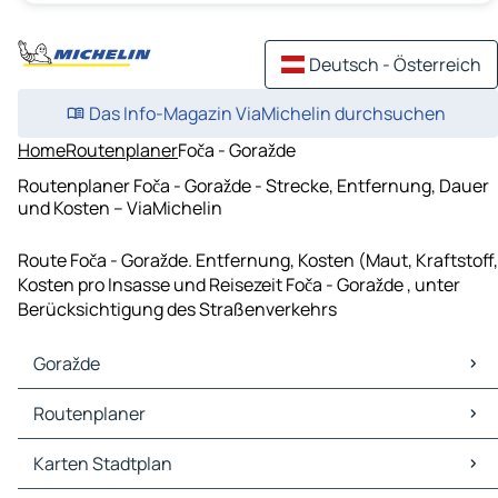
Deutsch - Österreich
Das Info-Magazin ViaMichelin durchsuchen
Home
Routenplaner
Foča - Goražde
Routenplaner Foča - Goražde - Strecke, Entfernung, Dauer
und Kosten – ViaMichelin
Route Foča - Goražde. Entfernung, Kosten (Maut, Kraftstoff,
Kosten pro Insasse und Reisezeit Foča - Goražde , unter
Berücksichtigung des Straßenverkehrs
Goražde
Goražde Karten Stadtplan
Routenplaner
Goražde Verkehr
Goražde Hotels
Routenplaner Goražde - Foča
Karten Stadtplan
Goražde Restaurants
Routenplaner Goražde - Pale