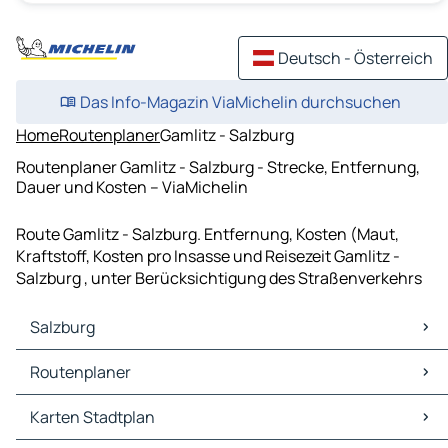
Deutsch - Österreich
Das Info-Magazin ViaMichelin durchsuchen
Home
Routenplaner
Gamlitz - Salzburg
Routenplaner Gamlitz - Salzburg - Strecke, Entfernung,
Dauer und Kosten – ViaMichelin
Route Gamlitz - Salzburg. Entfernung, Kosten (Maut,
Kraftstoff, Kosten pro Insasse und Reisezeit Gamlitz -
Salzburg , unter Berücksichtigung des Straßenverkehrs
Salzburg
Salzburg Karten Stadtplan
Routenplaner
Salzburg Verkehr
Salzburg Hotels
Routenplaner Salzburg - München
Karten Stadtplan
Salzburg Restaurants
Routenplaner Salzburg - Linz