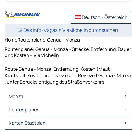
Deutsch - Österreich
Das Info-Magazin ViaMichelin durchsuchen
Home
Routenplaner
Genua - Monza
Routenplaner Genua - Monza - Strecke, Entfernung, Dauer
und Kosten – ViaMichelin
Route Genua - Monza. Entfernung, Kosten (Maut,
Kraftstoff, Kosten pro Insasse und Reisezeit Genua - Monza
, unter Berücksichtigung des Straßenverkehrs
Monza
Monza Karten Stadtplan
Routenplaner
Monza Verkehr
Monza Hotels
Routenplaner Monza - Mailand
Karten Stadtplan
Monza Restaurants
Routenplaner Monza - Como