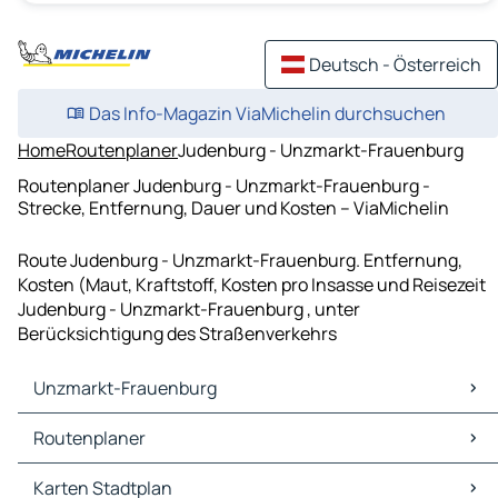
Deutsch - Österreich
Das Info-Magazin ViaMichelin durchsuchen
Home
Routenplaner
Judenburg - Unzmarkt-Frauenburg
Routenplaner Judenburg - Unzmarkt-Frauenburg -
Strecke, Entfernung, Dauer und Kosten – ViaMichelin
Route Judenburg - Unzmarkt-Frauenburg. Entfernung,
Kosten (Maut, Kraftstoff, Kosten pro Insasse und Reisezeit
Judenburg - Unzmarkt-Frauenburg , unter
Berücksichtigung des Straßenverkehrs
Unzmarkt-Frauenburg
Unzmarkt-Frauenburg Karten Stadtplan
Routenplaner
Unzmarkt-Frauenburg Verkehr
Unzmarkt-Frauenburg Hotels
Routenplaner Unzmarkt-Frauenburg - Judenburg
Karten Stadtplan