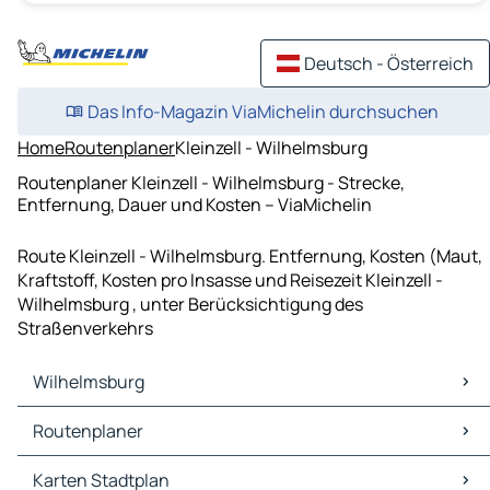
Deutsch - Österreich
Das Info-Magazin ViaMichelin durchsuchen
Home
Routenplaner
Kleinzell - Wilhelmsburg
Routenplaner Kleinzell - Wilhelmsburg - Strecke,
Entfernung, Dauer und Kosten – ViaMichelin
Route Kleinzell - Wilhelmsburg. Entfernung, Kosten (Maut,
Kraftstoff, Kosten pro Insasse und Reisezeit Kleinzell -
Wilhelmsburg , unter Berücksichtigung des
Straßenverkehrs
Wilhelmsburg
Wilhelmsburg Karten Stadtplan
Routenplaner
Wilhelmsburg Verkehr
Wilhelmsburg Hotels
Routenplaner Wilhelmsburg - Lilienfeld
Karten Stadtplan