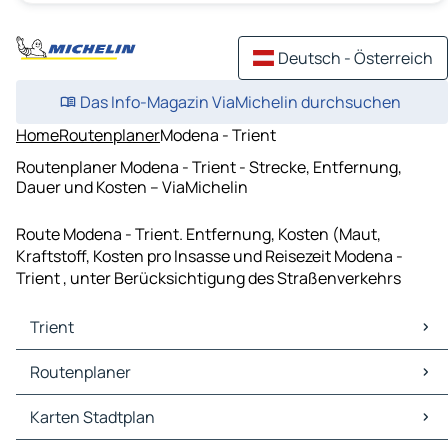
Deutsch - Österreich
Das Info-Magazin ViaMichelin durchsuchen
Home
Routenplaner
Modena - Trient
Routenplaner Modena - Trient - Strecke, Entfernung,
Dauer und Kosten – ViaMichelin
Route Modena - Trient. Entfernung, Kosten (Maut,
Kraftstoff, Kosten pro Insasse und Reisezeit Modena -
Trient , unter Berücksichtigung des Straßenverkehrs
Trient
Trient Karten Stadtplan
Routenplaner
Trient Verkehr
Trient Hotels
Routenplaner Trient - Mailand
Karten Stadtplan
Trient Restaurants
Routenplaner Trient - Verona