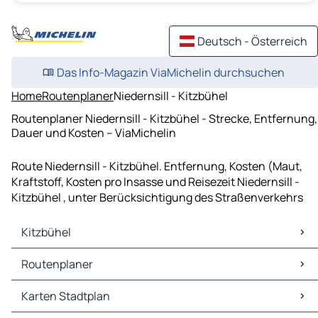
Deutsch - Österreich
Das Info-Magazin ViaMichelin durchsuchen
Home
Routenplaner
Niedernsill - Kitzbühel
Routenplaner Niedernsill - Kitzbühel - Strecke, Entfernung,
Dauer und Kosten – ViaMichelin
Route Niedernsill - Kitzbühel. Entfernung, Kosten (Maut,
Kraftstoff, Kosten pro Insasse und Reisezeit Niedernsill -
Kitzbühel , unter Berücksichtigung des Straßenverkehrs
Kitzbühel
Kitzbühel Karten Stadtplan
Routenplaner
Kitzbühel Verkehr
Kitzbühel Hotels
Routenplaner Kitzbühel - Kufstein
Karten Stadtplan
Kitzbühel Restaurants
Routenplaner Kitzbühel - Krimml