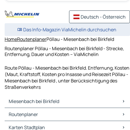
Deutsch - Österreich
Das Info-Magazin ViaMichelin durchsuchen
Home
Routenplaner
Pöllau - Miesenbach bei Birkfeld
Routenplaner Pöllau - Miesenbach bei Birkfeld - Strecke,
Entfernung, Dauer und Kosten – ViaMichelin
Route Pöllau - Miesenbach bei Birkfeld. Entfernung, Kosten
(Maut, Kraftstoff, Kosten pro Insasse und Reisezeit Pöllau -
Miesenbach bei Birkfeld , unter Berücksichtigung des
Straßenverkehrs
Miesenbach bei Birkfeld
Miesenbach bei Birkfeld Karten Stadtplan
Routenplaner
Miesenbach bei Birkfeld Verkehr
Miesenbach bei Birkfeld Hotels
Routenplaner Miesenbach bei Birkfeld - Hartberg
Karten Stadtplan