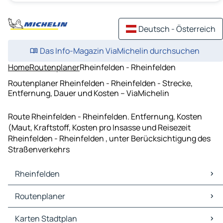
Deutsch - Österreich
Das Info-Magazin ViaMichelin durchsuchen
Home
Routenplaner
Rheinfelden - Rheinfelden
Routenplaner Rheinfelden - Rheinfelden - Strecke,
Entfernung, Dauer und Kosten – ViaMichelin
Route Rheinfelden - Rheinfelden. Entfernung, Kosten
(Maut, Kraftstoff, Kosten pro Insasse und Reisezeit
Rheinfelden - Rheinfelden , unter Berücksichtigung des
Straßenverkehrs
Rheinfelden
Rheinfelden Karten Stadtplan
Routenplaner
Rheinfelden Verkehr
Rheinfelden Hotels
Routenplaner Rheinfelden - Basel
Karten Stadtplan