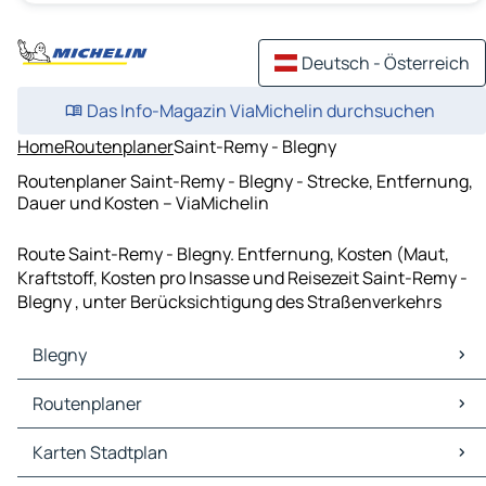
Deutsch - Österreich
Das Info-Magazin ViaMichelin durchsuchen
Home
Routenplaner
Saint-Remy - Blegny
Routenplaner Saint-Remy - Blegny - Strecke, Entfernung,
Dauer und Kosten – ViaMichelin
Route Saint-Remy - Blegny. Entfernung, Kosten (Maut,
Kraftstoff, Kosten pro Insasse und Reisezeit Saint-Remy -
Blegny , unter Berücksichtigung des Straßenverkehrs
Blegny
Blegny Karten Stadtplan
Routenplaner
Blegny Verkehr
Blegny Hotels
Routenplaner Blegny - Aachen
Karten Stadtplan
Blegny Restaurants
Routenplaner Blegny - Lüttich