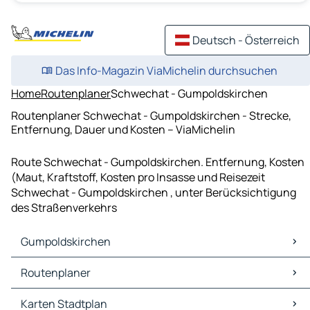
Deutsch - Österreich
Das Info-Magazin ViaMichelin durchsuchen
Home
Routenplaner
Schwechat - Gumpoldskirchen
Routenplaner Schwechat - Gumpoldskirchen - Strecke,
Entfernung, Dauer und Kosten – ViaMichelin
Route Schwechat - Gumpoldskirchen. Entfernung, Kosten
(Maut, Kraftstoff, Kosten pro Insasse und Reisezeit
Schwechat - Gumpoldskirchen , unter Berücksichtigung
des Straßenverkehrs
Gumpoldskirchen
Gumpoldskirchen Karten Stadtplan
Routenplaner
Gumpoldskirchen Verkehr
Gumpoldskirchen Hotels
Routenplaner Gumpoldskirchen - Wien
Karten Stadtplan