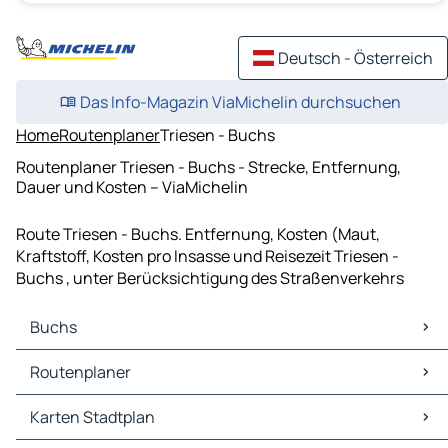
Deutsch - Österreich
Das Info-Magazin ViaMichelin durchsuchen
Home
Routenplaner
Triesen - Buchs
Routenplaner Triesen - Buchs - Strecke, Entfernung,
Dauer und Kosten – ViaMichelin
Route Triesen - Buchs. Entfernung, Kosten (Maut,
Kraftstoff, Kosten pro Insasse und Reisezeit Triesen -
Buchs , unter Berücksichtigung des Straßenverkehrs
Buchs
Buchs Karten Stadtplan
Routenplaner
Buchs Verkehr
Buchs Hotels
Routenplaner Buchs - Vaduz
Karten Stadtplan
Buchs Restaurants
Routenplaner Buchs - Sankt Gallen