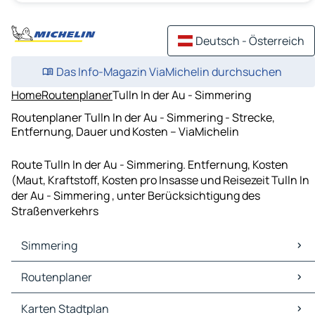
Deutsch - Österreich
Das Info-Magazin ViaMichelin durchsuchen
Home
Routenplaner
Tulln In der Au - Simmering
Routenplaner Tulln In der Au - Simmering - Strecke,
Entfernung, Dauer und Kosten – ViaMichelin
Route Tulln In der Au - Simmering. Entfernung, Kosten
(Maut, Kraftstoff, Kosten pro Insasse und Reisezeit Tulln In
der Au - Simmering , unter Berücksichtigung des
Straßenverkehrs
Simmering
Simmering Karten Stadtplan
Routenplaner
Simmering Verkehr
Simmering Hotels
Routenplaner Simmering - Wien
Karten Stadtplan