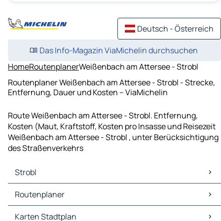
Deutsch - Österreich
Das Info-Magazin ViaMichelin durchsuchen
Home
Routenplaner
Weißenbach am Attersee - Strobl
Routenplaner Weißenbach am Attersee - Strobl - Strecke,
Entfernung, Dauer und Kosten – ViaMichelin
Route Weißenbach am Attersee - Strobl. Entfernung,
Kosten (Maut, Kraftstoff, Kosten pro Insasse und Reisezeit
Weißenbach am Attersee - Strobl , unter Berücksichtigung
des Straßenverkehrs
Strobl
Strobl Karten Stadtplan
Routenplaner
Strobl Verkehr
Strobl Hotels
Routenplaner Strobl - Ramsau
Karten Stadtplan